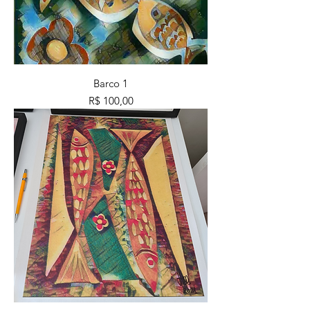
Barco 1
Preço
R$ 100,00