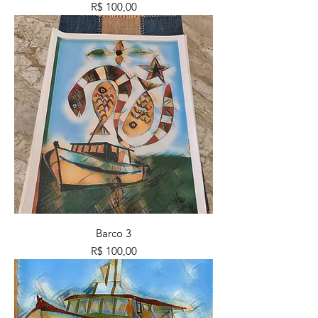
Preço
R$ 100,00
Barco 3
Preço
R$ 100,00