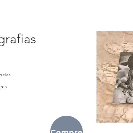
Início
Catálogo
Quem é Hélvio Polito
O que é G
grafias
pelas
eres
Compre